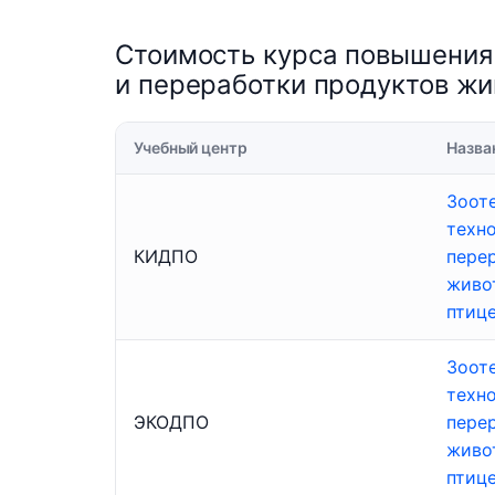
Стоимость курса повышения
и переработки продуктов жи
Учебный центр
Назва
Зоот
техн
КИДПО
пере
живо
птиц
Зоот
техн
ЭКОДПО
пере
живо
птиц