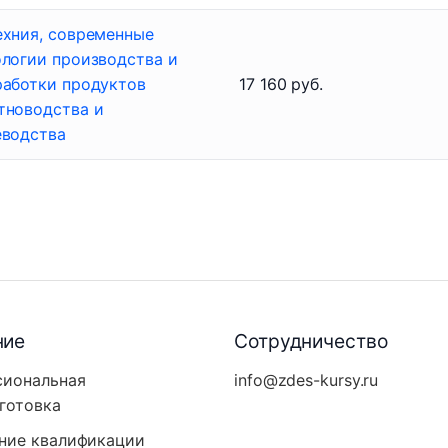
ехния, современные
ологии производства и
работки продуктов
17 160 руб.
тноводства и
еводства
ние
Сотрудничество
сиональная
info@zdes-kursy.ru
готовка
ние квалификации