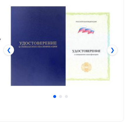
у
❮
❯