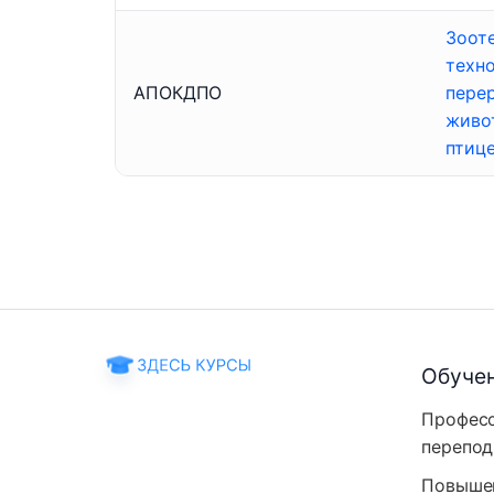
Зоот
техн
АПОКДПО
пере
живо
птиц
Обуче
Профес
перепод
Повыше