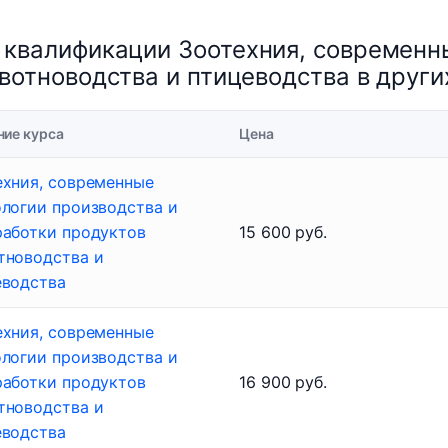
 квалификации Зоотехния, современн
вотноводства и птицеводства в други
ние курса
Цена
ехния, современные
ологии производства и
работки продуктов
15 600 руб.
тноводства и
еводства
ехния, современные
ологии производства и
работки продуктов
16 900 руб.
тноводства и
еводства