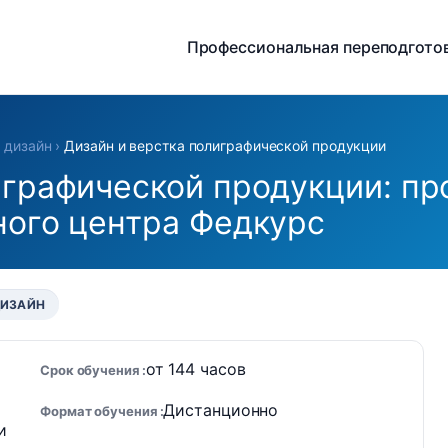
Профессиональная переподгото
 дизайн
›
Дизайн и верстка полиграфической продукции
играфической продукции: п
ного центра Федкурс
ДИЗАЙН
от 144 часов
Срок обучения
Дистанционно
Формат обучения
и