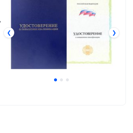
у
❮
❯