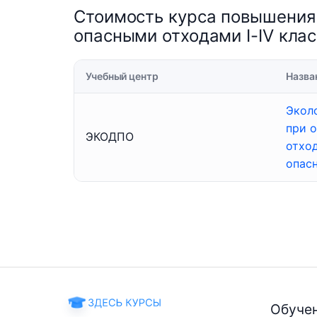
Стоимость курса повышения
опасными отходами I-IV кла
Учебный центр
Назва
Экол
при 
ЭКОДПО
отход
опас
Обуче