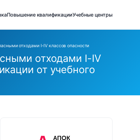
вка
Повышение квалификации
Учебные центры
пасными отходами I-IV классов опасности
сными отходами I-IV
икации от учебного