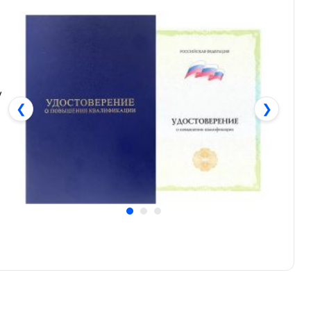
у
❮
❯