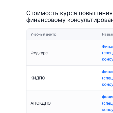
Стоимость курса повышения 
финансовому консультирован
Учебный центр
Назва
Фина
Федкурс
(спе
конс
Фина
КИДПО
(спе
конс
Фина
АПОКДПО
(спе
конс