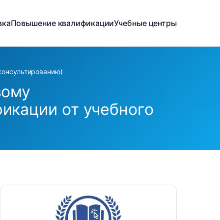
вка
Повышение квалификации
Учебные центры
консультированию)
вому
икации от учебного