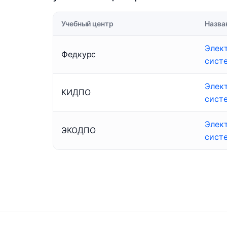
Учебный центр
Назва
Элек
Федкурс
сист
Элек
КИДПО
сист
Элек
ЭКОДПО
сист