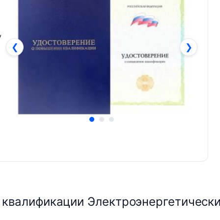
у
❮
❯
квалификации Электроэнергетические