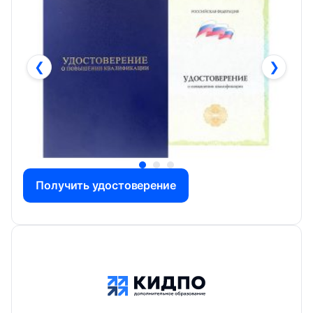
❮
❯
Получить удостоверение