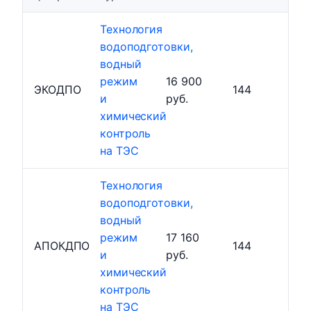
Технология
водоподготовки,
водный
режим
16 900
ЭКОДПО
144
и
руб.
химический
контроль
на ТЭС
Технология
водоподготовки,
водный
режим
17 160
АПОКДПО
144
и
руб.
химический
контроль
на ТЭС