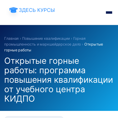
Главная
›
Повышение квалификации
›
Горная
промышленность и маркшейдерское дело
›
Открытые
горные работы
Открытые горные
работы: программа
повышения квалификации
от учебного центра
КИДПО