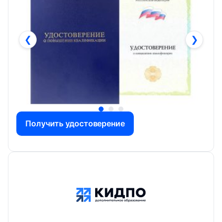
❮
❯
Получить удостоверение