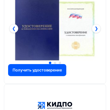
❮
❯
Получить удостоверение