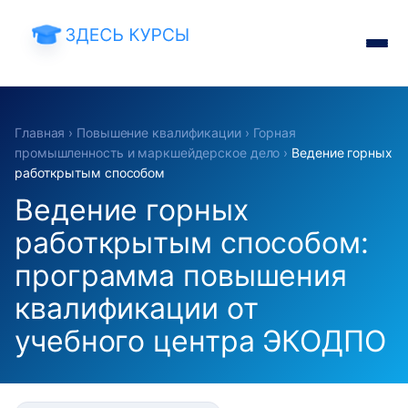
Главная
›
Повышение квалификации
›
Горная
промышленность и маркшейдерское дело
›
Ведение горных
работкрытым способом
Ведение горных
работкрытым способом:
программа повышения
квалификации от
учебного центра ЭКОДПО