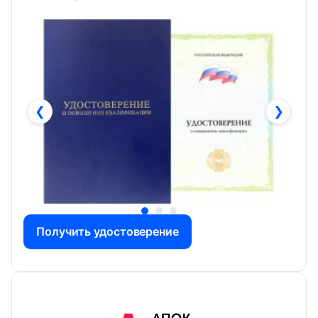
❮
❯
Получить удостоверение