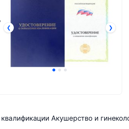
у
❮
❯
квалификации Акушерство и гинеколо