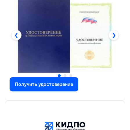
❮
❯
Получить удостоверение