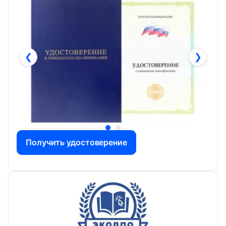
❮
❯
Получить удостоверение