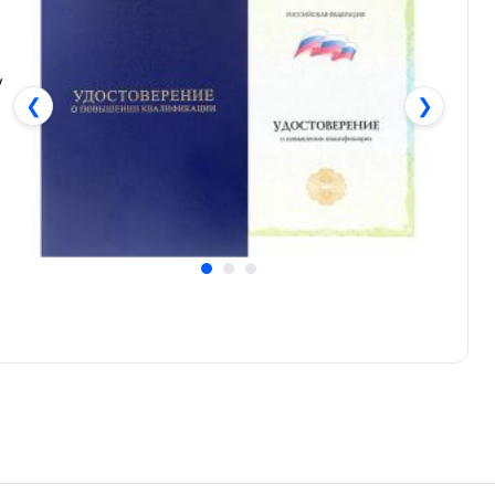
у
❮
❯