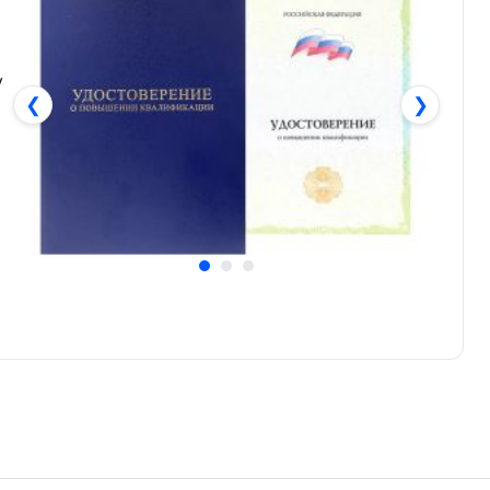
у
❮
❯