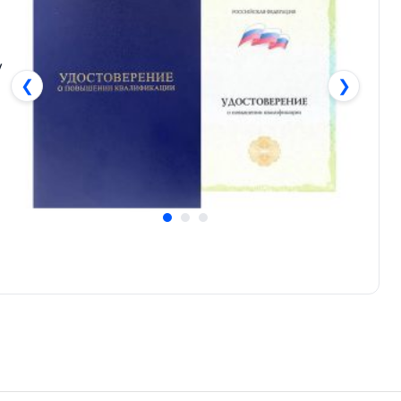
у
❮
❯