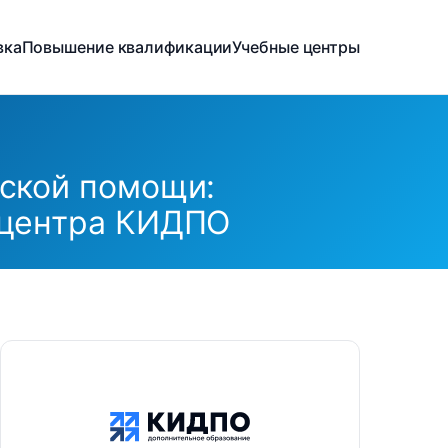
вка
Повышение квалификации
Учебные центры
ской помощи:
 центра КИДПО