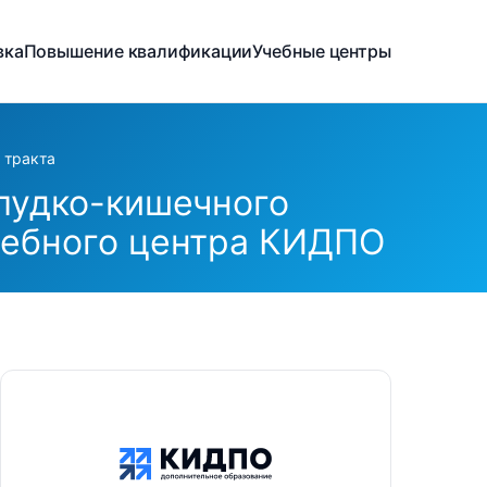
вка
Повышение квалификации
Учебные центры
 тракта
елудко-кишечного
чебного центра КИДПО