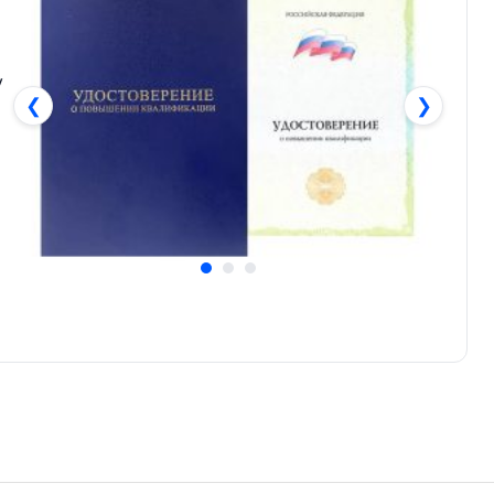
у
❮
❯