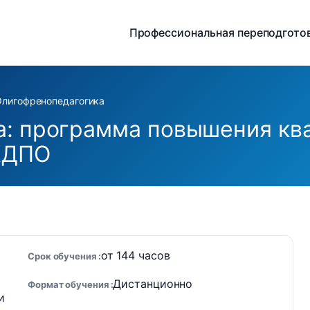
Профессиональная переподгото
Олигофренопедагогика
а: программа повышения кв
КДПО
от 144 часов
Срок обучения
Дистанционно
Формат обучения
и