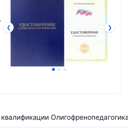
у
❮
❯
 квалификации Олигофренопедагогика