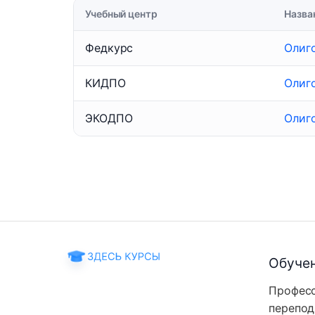
Учебный центр
Назва
Федкурс
Олиг
КИДПО
Олиг
ЭКОДПО
Олиг
Обуче
Профес
перепод