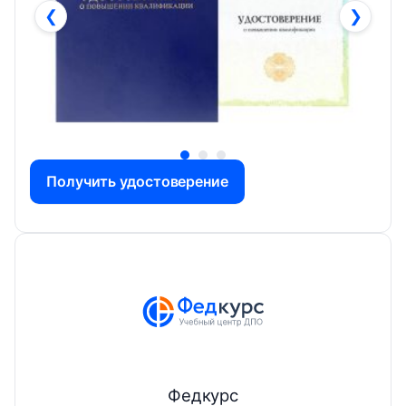
❮
❯
Получить удостоверение
Федкурс