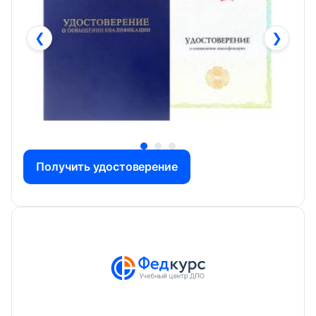
❮
❯
Получить удостоверение