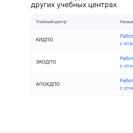
других учебных центрах
Учебный центр
Назва
Рабо
КИДПО
с от
Рабо
ЭКОДПО
с от
Рабо
АПОКДПО
с от