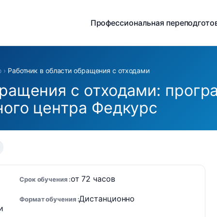
Профессиональная переподгото
о
›
Работник в области обращения с отходами
бращения с отходами: прог
ного центра Федкурс
от 72 часов
Срок обучения
Дистанционно
Формат обучения
и