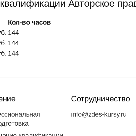
квалификации Авторское прав
Кол-во часов
уб.
144
уб.
144
уб.
144
ение
Сотрудничество
ссиональная
info@zdes-kursy.ru
одготовка
ение квалификации