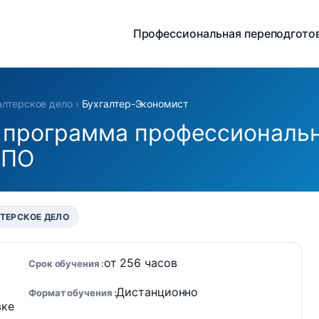
Профессиональная переподгото
алтерское дело
›
Бухгалтер-Экономист
 программа профессиональн
ДПО
ТЕРСКОЕ ДЕЛО
от 256 часов
Срок обучения
Дистанционно
Формат обучения
вке