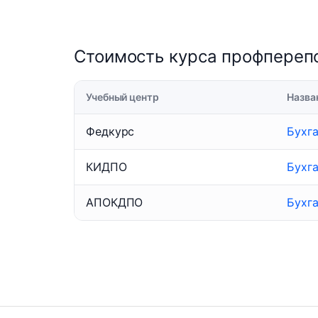
Стоимость курса профперепо
Учебный центр
Назва
Федкурс
Бухг
КИДПО
Бухг
АПОКДПО
Бухг