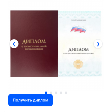
❮
❯
Получить диплом