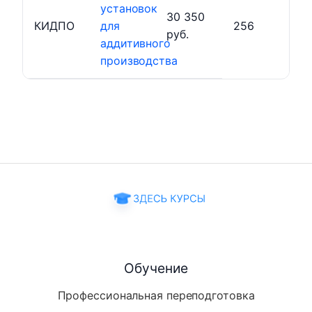
установок
30 350
КИДПО
для
256
руб.
аддитивного
производства
Обучение
Профессиональная переподготовка