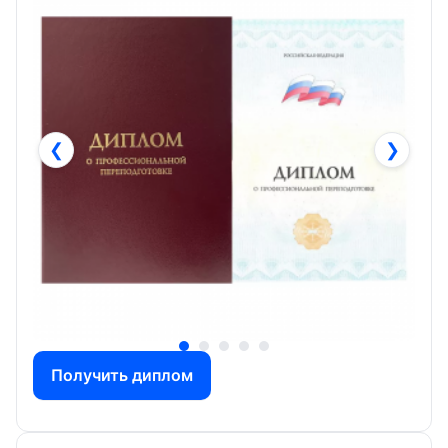
❮
❯
Получить диплом