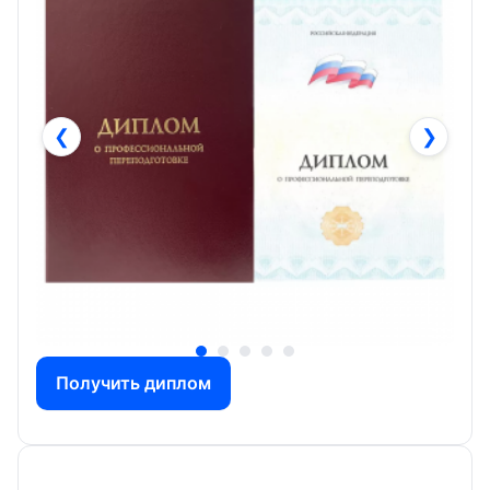
❮
❯
Получить диплом