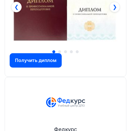
❮
❯
Получить диплом
Федкурс