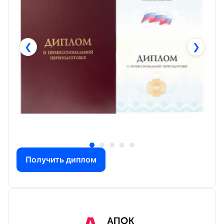
❮
❯
Получить диплом