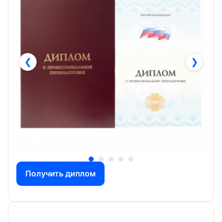
❮
❯
Получить диплом