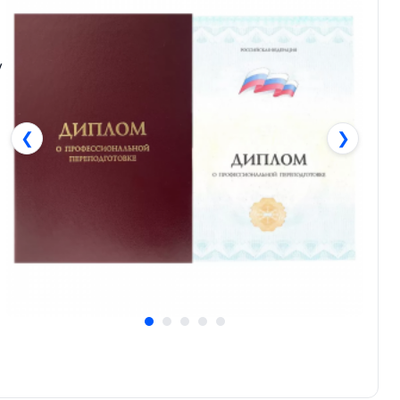
у
❮
❯