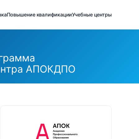
вка
Повышение квалификации
Учебные центры
ограмма
центра АПОКДПО