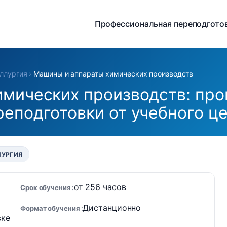
Профессиональная переподгото
ллургия
›
Машины и аппараты химических производств
имических производств: пр
реподготовки от учебного 
ЛУРГИЯ
от 256 часов
Срок обучения
Дистанционно
Формат обучения
вке