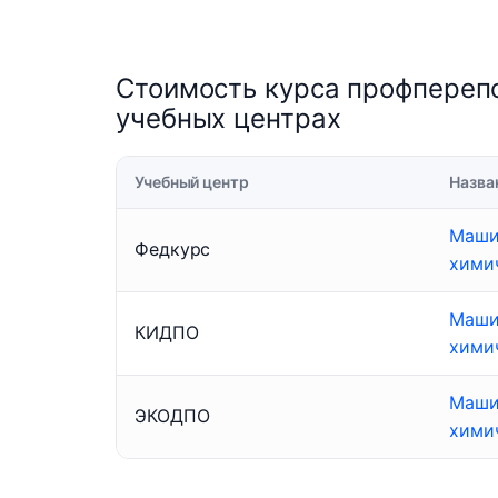
Стоимость курса профпереп
учебных центрах
Учебный центр
Назва
Маши
Федкурс
хими
Маши
КИДПО
хими
Маши
ЭКОДПО
хими