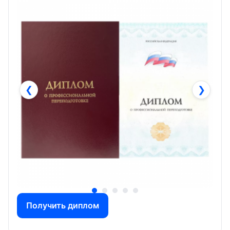
❮
❯
Получить диплом