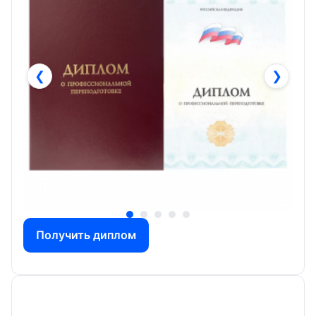
❮
❯
Получить диплом