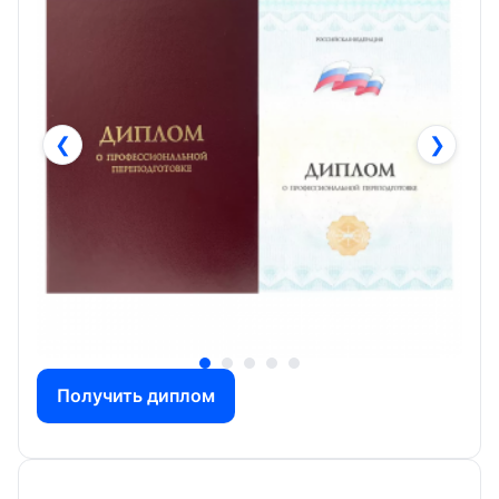
❮
❯
Получить диплом