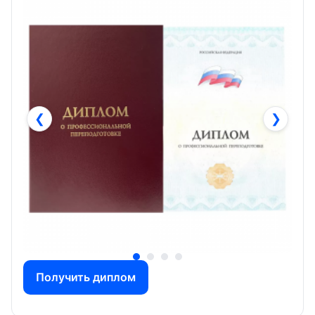
❮
❯
Получить диплом