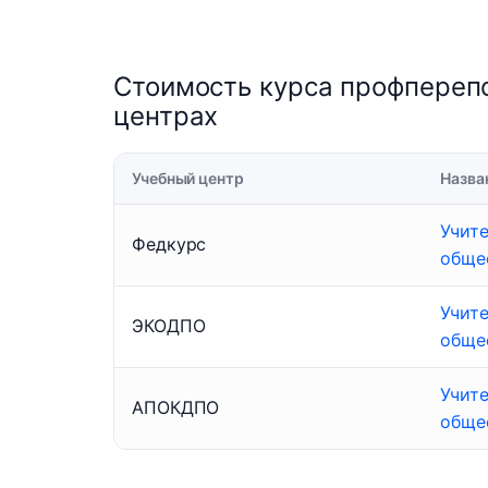
Стоимость курса профперепо
центрах
Учебный центр
Назва
Учите
Федкурс
обще
Учите
ЭКОДПО
обще
Учите
АПОКДПО
обще