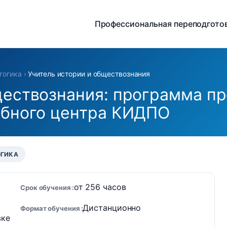
Профессиональная переподгото
гогика
›
Учитель истории и обществознания
ществознания: программа п
ебного центра КИДПО
ОГИКА
от 256 часов
Срок обучения
Дистанционно
Формат обучения
вке