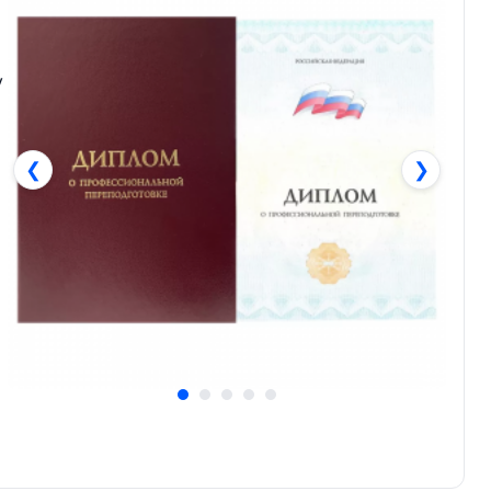
у
❮
❯