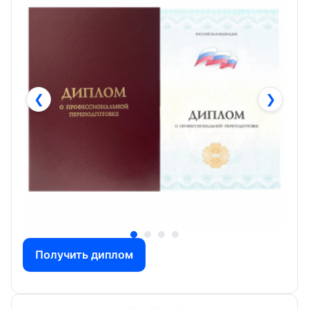
❮
❯
Получить диплом