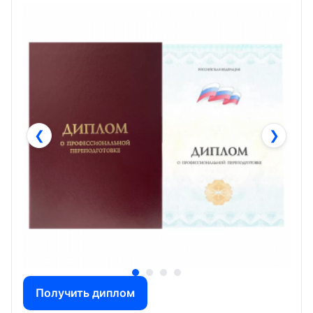
❮
❯
Получить диплом