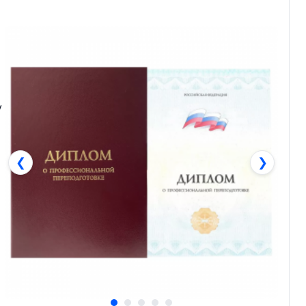
у
❮
❯