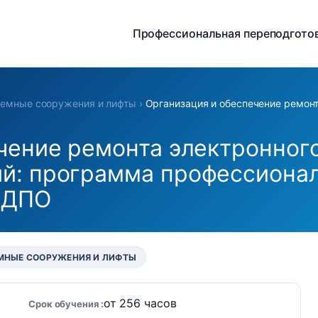
Профессиональная переподгото
емные сооружения и лифты
›
Организация и обеспечение ремон
чение ремонта электронног
й: программа профессионал
ИДПО
МНЫЕ СООРУЖЕНИЯ И ЛИФТЫ
от 256 часов
Срок обучения