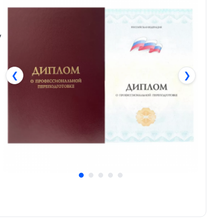
у
❮
❯