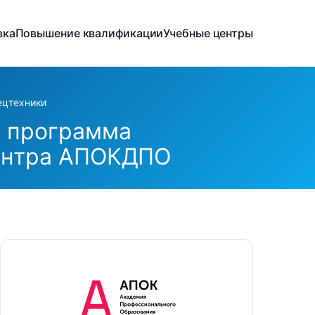
вка
Повышение квалификации
Учебные центры
ецтехники
: программа
центра АПОКДПО