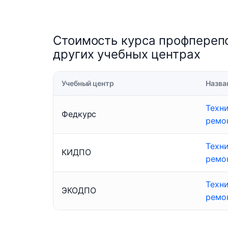
Стоимость курса профперепо
других учебных центрах
Учебный центр
Назва
Техн
Федкурс
ремо
Техн
КИДПО
ремо
Техн
ЭКОДПО
ремо