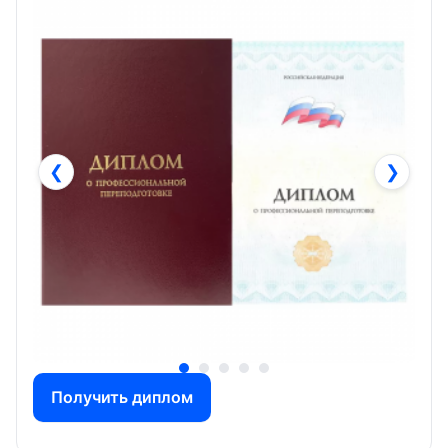
❮
❯
Получить диплом