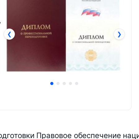
у
❮
❯
дготовки Правовое обеспечение нац