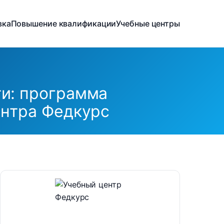
вка
Повышение квалификации
Учебные центры
и: программа
ентра Федкурс