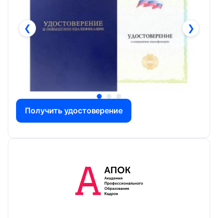
❮
❯
Получить удостоверение