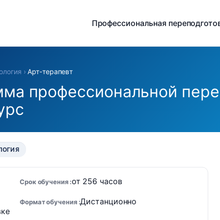
Профессиональная переподгото
ология
›
Арт-терапевт
мма профессиональной пере
урс
ЛОГИЯ
от 256 часов
Срок обучения
Дистанционно
Формат обучения
вке