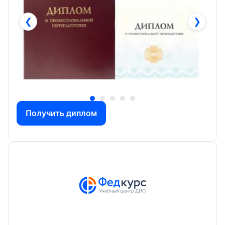
❮
❯
Получить диплом