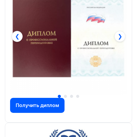
❮
❯
Получить диплом